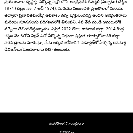
ప్రయోజనాల దృష్ట్యా, పేర్కొన్న సెక్షన్‌లోని, ఆంధ్రప్రదేశ్ గవర్నర్ (ఏర్పాటు) చట్టం,
1974 (చట్టం నం. 7 ఆఫ్ 1974), మరియు సంబంధిత ప్రాంతాలలో మరియు
తద్వారా ప్రభావితమయ్యే అవకాశం ఉన్న వ్యక్తులందరిపై అందిన అభ్యంతరాలు
మరియు సూచనలను పరిగణనలోకి తీసుకుని, 4వ తేదీ నుండి అమలులోకి
వచ్చేలా తెలియజేస్తున్నాము. ఏప్రిల్ 2022 రోజు, కాకినాడ జిల్లా, 2014 కేంద్ర
చట్టం నెం.6లోని సెక్షన్ 4లో పేర్కొన్న విధంగా ప్రస్తుత తూర్పుగోదావరి జిల్లా
సరిహద్దులను మారుస్తూ, నేను ఇక్కడ జోడించిన షెడ్యూల్‌లో పేర్కొన్న రెవెన్యూ
డివిజన్‌లు/మండలాలను కలిగి ఉంటుంది.
ఉపయోగ నిబంధనలు
సహాయం