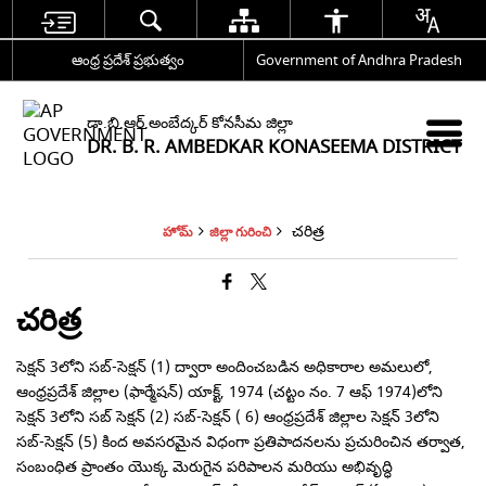
ఆంధ్ర ప్రదేశ్ ప్రభుత్వం
Government of Andhra Pradesh
డా.బి.ఆర్.అంబేద్కర్ కోనసీమ జిల్లా
DR. B. R. AMBEDKAR KONASEEMA DISTRICT
చరిత్ర
హోమ్
జిల్లా గురించి
చరిత్ర
సెక్షన్ 3లోని సబ్-సెక్షన్ (1) ద్వారా అందించబడిన అధికారాల అమలులో,
ఆంధ్రప్రదేశ్ జిల్లాల (ఫార్మేషన్) యాక్ట్, 1974 (చట్టం నం. 7 ఆఫ్ 1974)లోని
సెక్షన్ 3లోని సబ్ సెక్షన్ (2) సబ్-సెక్షన్ ( 6) ఆంధ్రప్రదేశ్ జిల్లాల సెక్షన్ 3లోని
సబ్-సెక్షన్ (5) కింద అవసరమైన విధంగా ప్రతిపాదనలను ప్రచురించిన తర్వాత,
సంబంధిత ప్రాంతం యొక్క మెరుగైన పరిపాలన మరియు అభివృద్ధి