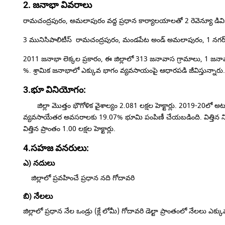
2. జనాభా వివరాలు
రామచంద్రపురం, అమలాపురం వద్ద ప్రధాన కార్యాలయాలతో 2 రెవెన్యూ డివిజ
3 మునిసిపాలిటీస్ రామచంద్రపురం, మండపేట అండ్ అమలాపురం, 1 నగ
2011 జనాభా లెక్కల ప్రకారం, ఈ జిల్లాలో 313 జనావాస గ్రామాలు, 1 జనా
%.
శ్రామిక జనాభాలో ఎక్కువ భాగం వ్యవసాయంపై ఆధారపడి జీవిస్తున్నారు
3.భూ వినియోగం:
జిల్లా మొత్తం భౌగోళిక వైశాల్యం 2.081 లక్షల హెక్టార్లు.
2019-20లో అటవీ 
వ్యవసాయేతర అవసరాలకు 19.07% భూమి పంపిణీ చేయబడింది.
విత్తిన
విత్తిన ప్రాంతం 1.00 లక్షల హెక్టార్లు.
4.సహజ వనరులు:
ఎ) నదులు
జిల్లాలో ప్రవహించే ప్రధాన నది గోదావరి
బి) నేలలు
జిల్లాలో ప్రధాన నేల ఒండ్రు (క్లే లోమీ) గోదావరి డెల్టా ప్రాంతంలో నేలలు ఎక్