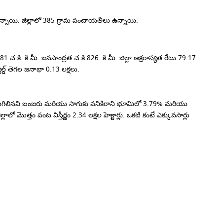
న్నాయి.
జిల్లాలో 385 గ్రామ పంచాయతీలు ఉన్నాయి.
81 చ.కి.
కి.మీ.
జనసాంద్రత చ.కి 826.
కి.మీ.
జిల్లా అక్షరాస్యత రేటు 79.17
్డ్ తెగల జనాభా 0.13 లక్షలు.
ిగిలినవి బంజరు మరియు సాగుకు పనికిరాని భూమిలో 3.79% మరియు
ిల్లాలో మొత్తం పంట విస్తీర్ణం 2.34 లక్షల హెక్టార్లు.
ఒకటి కంటే ఎక్కువసార్లు