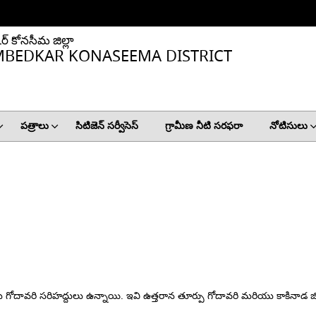
ర్ కోనసీమ జిల్లా
 AMBEDKAR KONASEEMA DISTRICT
పత్రాలు
సిటిజెన్ సర్వీసెస్
గ్రామీణ నీటి సరఫరా
నోటిసులు
చిమ గోదావరి సరిహద్దులు ఉన్నాయి.
ఇవి ఉత్తరాన తూర్పు గోదావరి మరియు కాకినాడ జ