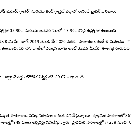
ల్, గ్రావెల్ మరియు కలర్ గ్రానైట్ జిల్లాలో లభించే మైనర్ ఖనిజాలు.
గ్రత 38.90c మరియు జనవరి నెలలో 19.90c కనిష్ట ఉష్ణోగ్రత ఉంటుంది
95.0 మి.మీ.
జూన్ 2019 నుండి మే 2020 వరకు. సాధారణం కంటే % విచలనం -21.
ి ఉంటుంది, మిగిలిన వాటిలో ఎక్కువ భాగం అంటే 332.5 మీ.మీ.
ఈశాన్య రుతుపవనా
హా
.
జిల్లా మొత్తం భౌగోళిక విస్తీర్ణంలో 69.67% గా ఉంది.
 ఉన్నత పాఠశాలలు వివిధ నిర్వహణల కింద పనిచేస్తున్నాయి.
ప్రాథమిక పాఠశాలలో 3
లల్లో 949 మంది లెక్చరర్లు పనిచేస్తున్నారు.
ప్రాథమిక పాఠశాలల్లో 74258 మంది,