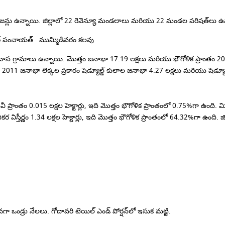
న్లు ఉన్నాయి.
జిల్లాలో 22 రెవెన్యూ మండలాలు మరియు 22 మండల పరిషత్‌లు ఉ
ర్ పంచాయత్ ముమ్మిడివరం కలవు
వాస గ్రామాలు ఉన్నాయి.
మొత్తం జనాభా 17.19 లక్షలు మరియు భౌగోళిక ప్రాంతం 20
.
2011 జనాభా లెక్కల ప్రకారం షెడ్యూల్డ్ కులాల జనాభా 4.27 లక్షలు మరియు షెడ్యూల
ప్రాంతం 0.015 లక్షల హెక్టార్లు, ఇది మొత్తం భౌగోళిక ప్రాంతంలో 0.75%గా ఉంది.
మ
 నికర విస్తీర్ణం 1.34 లక్షల హెక్టార్లు, ఇది మొత్తం భౌగోళిక ప్రాంతంలో 64.32%గా ఉంది.
జ
కువగా ఒండ్రు నేలలు.
గోదావరి టెయిల్ ఎండ్ పోర్షన్‌లో ఇసుక మట్టి.