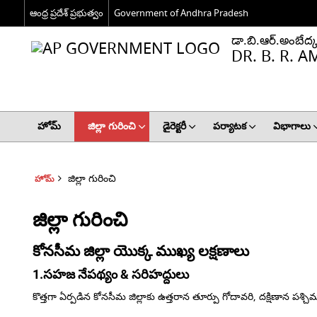
ఆంధ్ర ప్రదేశ్ ప్రభుత్వం
Government of Andhra Pradesh
డా.బి.ఆర్.అంబేద్క
DR. B. R.
హోమ్
జిల్లా గురించి
డైరెక్టరీ
పర్యాటక
విభాగాలు
జిల్లా గురించి
హోమ్
జిల్లా గురించి
కోనసీమ జిల్లా యొక్క ముఖ్య లక్షణాలు
1.సహజ నేపథ్యం & సరిహద్దులు
కొత్తగా ఏర్పడిన కోనసీమ జిల్లాకు ఉత్తరాన తూర్పు గోదావరి, దక్షిణాన పశ్