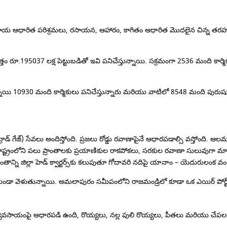
ాయ ఆధారిత పరిశ్రమలు, రసాయన, ఆహారం, కాగితం ఆధారిత మొదలైన చిన్న తరహా పరి
్తం రూ.195037 లక్ష పెట్టుబడితో ఇవి పనిచేస్తున్నాయి.
సక్రమంగా 2536 మంది కార్మిక
స్తున్నాయి 10930 మంది కార్మికులు పనిచేస్తున్నారు మరియు వాటిలో 8548 మంది ప
ాడ్ గేజ్) సేవలు అందిస్తోంది.
ప్రజలు రోడ్డు రవాణాపైనే ఆధారపడాల్సి వస్తోంది.
ఆలమూర
ాష్ట్రంలోని పలు ప్రాంతాలకు ప్రయాణికుల రాకపోకలు, సరకుల రవాణా సులువుగా మ
ాంతాన్ని జిల్లా హెడ్ క్వార్టర్స్‌కు కలుపుతూ గోదావరి నదిపై యానాం – యెదురులం
ుండా వెళుతున్నాయి.
అమలాపురం సమీపంలోని రాజమండ్రిలో కూడా ఒక ఎయిర్ పోర్ట్
ి వ్యవసాయంపై ఆధారపడి ఉంది, రొయ్యలు, నల్ల పులి రొయ్యలు, పీతలు మరియు చేపలకు