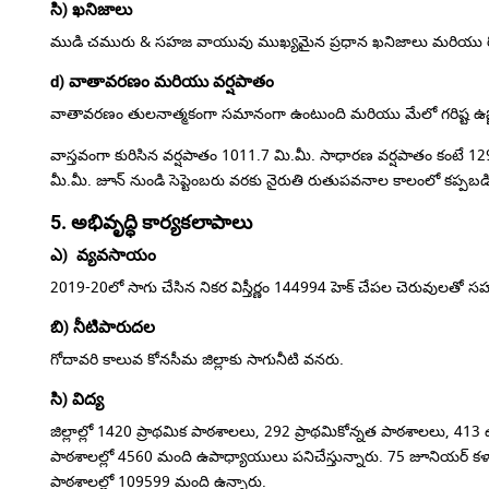
సి) ఖనిజాలు
ముడి చమురు & సహజ వాయువు ముఖ్యమైన ప్రధాన ఖనిజాలు మరియు రోడ్ మెట
d) వాతావరణం మరియు వర్షపాతం
వాతావరణం తులనాత్మకంగా సమానంగా ఉంటుంది మరియు మేలో గరిష్ట ఉష్ణో
వాస్తవంగా కురిసిన వర్షపాతం 1011.7 మి.మీ.
సాధారణ వర్షపాతం కంటే 12
మీ.మీ.
జూన్ నుండి సెప్టెంబరు వరకు నైరుతి రుతుపవనాల కాలంలో కప్పబడ
5. అభివృద్ధి కార్యకలాపాలు
ఎ) వ్యవసాయం
2019-20లో సాగు చేసిన నికర విస్తీర్ణం 144994 హెక్
చేపల చెరువులతో స
బి) నీటిపారుదల
గోదావరి కాలువ కోనసీమ జిల్లాకు సాగునీటి వనరు.
సి) విద్య
జిల్లాల్లో 1420 ప్రాథమిక పాఠశాలలు, 292 ప్రాథమికోన్నత పాఠశాలలు, 413
పాఠశాలల్లో 4560 మంది ఉపాధ్యాయులు పనిచేస్తున్నారు.
75 జూనియర్ కళాశా
పాఠశాలల్లో 109599 మంది ఉన్నారు.