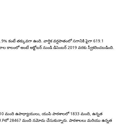
9% కంటే తక్కువగా ఉంది.
వార్షిక వర్షపాతంలో సగానికి పైగా 619.1
ల కాలంలో అంటే అక్టోబర్ నుండి డిసెంబర్ 2019 వరకు స్వీకరించబడింది.
610 మంది ఉపాధ్యాయులు, యుపి పాఠశాలలో 1833 మంది, ఉన్నత
 U.Pలో 28467 మంది నమోదు చేసుకున్నారు.
పాఠశాలలు మరియు ఉన్నత