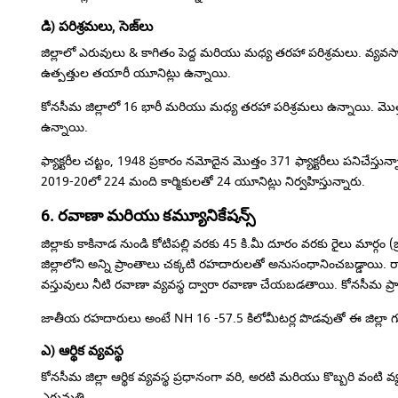
డి) పరిశ్రమలు, సెజ్‌లు
జిల్లాలో ఎరువులు & కాగితం పెద్ద మరియు మధ్య తరహా పరిశ్రమలు.
వ్యవస
ఉత్పత్తుల తయారీ యూనిట్లు ఉన్నాయి.
కోనసీమ జిల్లాలో 16 భారీ మరియు మధ్య తరహా పరిశ్రమలు ఉన్నాయి.
మొత
ఉన్నాయి.
ఫ్యాక్టరీల చట్టం, 1948 ప్రకారం నమోదైన మొత్తం 371 ఫ్యాక్టరీలు పనిచే
2019-20లో 224 మంది కార్మికులతో 24 యూనిట్లు నిర్వహిస్తున్నారు.
6. రవాణా మరియు కమ్యూనికేషన్స్
జిల్లాకు కాకినాడ నుండి కోటిపల్లి వరకు 45 కి.మీ దూరం వరకు రైలు మార్గం (బ్ర
జిల్లాలోని అన్ని ప్రాంతాలు చక్కటి రహదారులతో అనుసంధానించబడ్డాయి.
ర
వస్తువులు నీటి రవాణా వ్యవస్థ ద్వారా రవాణా చేయబడతాయి.
కోనసీమ ప్ర
జాతీయ రహదారులు అంటే NH 16 -57.5 కిలోమీటర్ల పొడవుతో ఈ జిల్లా గ
ఎ) ఆర్థిక వ్యవస్థ
కోనసీమ జిల్లా ఆర్థిక వ్యవస్థ ప్రధానంగా వరి, అరటి మరియు కొబ్బరి వంట
ఎగుమతి.