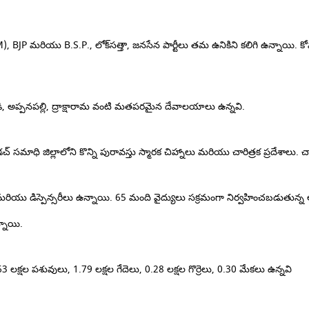
(M), BJP మరియు B.S.P., లోక్‌సత్తా, జనసేన పార్టీలు తమ ఉనికిని కలిగి ఉన్నాయి.
కో
పూడి, అప్పనపల్లి, ద్రాక్షారామ వంటి మతపరమైన దేవాలయాలు ఉన్నవి.
 సమాధి జిల్లాలోని కొన్ని పురావస్తు స్మారక చిహ్నాలు మరియు చారిత్రక ప్రదేశాలు.
చా
 మరియు డిస్పెన్సరీలు ఉన్నాయి.
65 మంది వైద్యులు సక్రమంగా నిర్వహించబడుతున్న
్నాయి.
3 లక్షల పశువులు, 1.79 లక్షల గేదెలు, 0.28 లక్షల గొర్రెలు, 0.30 మేకలు ఉన్నవి