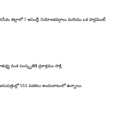
నసీమ జిల్లాలో 7 అసెంబ్లీ నియోజకవర్గాలు మరియు ఒక పార్లమెంట్
ళుక్ష్య వంశ సంస్కృతికి ద్రకాశ్రమం సాక్షి.
 ఆసుపత్రుల్లో 553 పడకలు అందుబాటులో ఉన్నాయి.