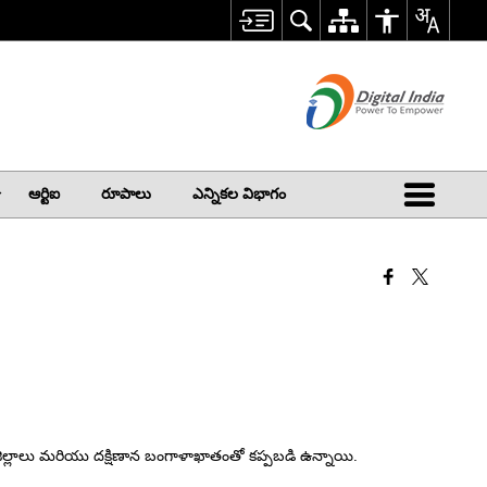
ఆర్టిఐ
రూపాలు
ఎన్నికల విభాగం
ిల్లాలు మరియు దక్షిణాన బంగాళాఖాతంతో కప్పబడి ఉన్నాయి.