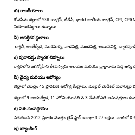
బి) రాజకీయాలు
కోనసీమ జిల్లాలో YSR కాంగ్రెస్, టీడీపీ, భారత జాతీయ కాంగ్రెస్, CPI, CPI
నియోజకవర్గాలు ఉన్నాయి.
సి) ఆసక్తికర స్థలాలు
ర్యాలీ, అంతేర్వేది, మురమళ్ళ, వాడపల్లి, మందపల్లి, అయినవిల్లి, ద్వార
d) పురావస్తు స్మారక చిహ్నాలు
ర్యాలిలోని జగన్మోహిని కేశవస్వామి ఆలయం మరియు ద్రాక్షారామ వద్ద ఉన్న డచ్
సి) వైద్య మరియు ఆరోగ్యం
జిల్లాలో మొత్తం 45 ప్రాథమిక ఆరోగ్య కేంద్రాలు, మొబైల్ మెడికల్ యూనిట్లు
జిల్లాలో 9 ఆయుర్వేద, 11 హోమియోపతి & 3 నేచురోపతి ఆసుపత్రులు ఉన
d) పశు సంవర్ధకము
పశుగణన 2012 ప్రకారం మొత్తం లైవ్ స్టాక్ జనాభా 3.27 లక్షలు.
వాటిలో 0.6
ఇ) బ్యాంకింగ్