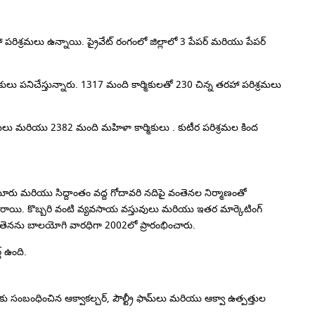
శ్రమలు ఉన్నాయి. ప్రైవేట్ రంగంలో జిల్లాలో 3 పేపర్ మరియు పేపర్
ులు పనిచేస్తున్నారు.
1317 మంది కార్మికులతో 230 చిన్న తరహా పరిశ్రమలు
ురుషులు మరియు 2382 మంది మహిళా కార్మికులు .
కుటీర పరిశ్రమల కింద
ు మరియు సిద్దాంతం వద్ద గోదావరి నదిపై వంతెనల నిర్మాణంతో
ారాయి.
కొబ్బరి వంటి వ్యవసాయ వస్తువులు మరియు ఇతర మార్కెటింగ్
క వంతెనను బాలయోగి వారధిగా 2002లో ప్రారంభించారు.
 ఉంది.
 సంబంధించిన ఆక్వాకల్చర్, పౌల్ట్రీ ఫామ్‌లు మరియు ఆక్వా ఉత్పత్తుల